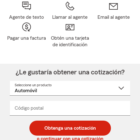
Agente de texto
Llamar al agente
Email al agente
Pagar una factura
Obtén una tarjeta
de identificación
¿Le gustaría obtener una cotización?
Seleccione un producto
Seleccione
un
nombre
de
producto
del
Código postal
Ingresa
Ingresa
_____
menú
un
un
desplegable
código
código
postal
postal
Obtenga una cotización
de
de
5
5
o continuar con una cotización