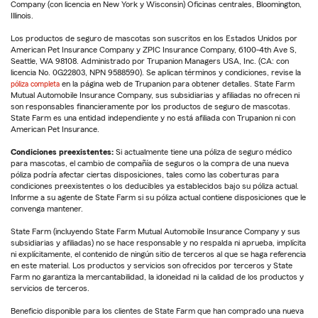
Company (con licencia en New York y Wisconsin) Oficinas centrales, Bloomington,
Illinois.
Los productos de seguro de mascotas son suscritos en los Estados Unidos por
American Pet Insurance Company y ZPIC Insurance Company, 6100-4th Ave S,
Seattle, WA 98108. Administrado por Trupanion Managers USA, Inc. (CA: con
licencia No. 0G22803, NPN 9588590). Se aplican términos y condiciones, revise la
póliza completa
en la página web de Trupanion para obtener detalles. State Farm
Mutual Automobile Insurance Company, sus subsidiarias y afiliadas no ofrecen ni
son responsables financieramente por los productos de seguro de mascotas.
State Farm es una entidad independiente y no está afiliada con Trupanion ni con
American Pet Insurance.
Condiciones preexistentes:
Si actualmente tiene una póliza de seguro médico
para mascotas, el cambio de compañía de seguros o la compra de una nueva
póliza podría afectar ciertas disposiciones, tales como las coberturas para
condiciones preexistentes o los deducibles ya establecidos bajo su póliza actual.
Informe a su agente de State Farm si su póliza actual contiene disposiciones que le
convenga mantener.
State Farm (incluyendo State Farm Mutual Automobile Insurance Company y sus
subsidiarias y afiliadas) no se hace responsable y no respalda ni aprueba, implícita
ni explícitamente, el contenido de ningún sitio de terceros al que se haga referencia
en este material. Los productos y servicios son ofrecidos por terceros y State
Farm no garantiza la mercantabilidad, la idoneidad ni la calidad de los productos y
servicios de terceros.
Beneficio disponible para los clientes de State Farm que han comprado una nueva