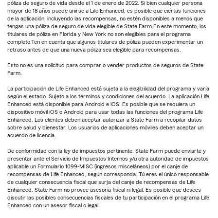
póliza de seguro de vida desde el 1 de enero de 2022. Si bien cualquier persona
mayor de 18 años puede unirse a Life Enhanced, es posible que ciertas funciones
de la aplicación, incluyendo las recompensas, no estén disponibles a menos que
tengas una póliza de seguro de vida elegible de State Farm.En este momento, los
titulares de póliza en Florida y New York no son elegibles para el programa
completo.Ten en cuenta que algunos titulares de póliza pueden experimentar un
retraso antes de que una nueva póliza sea elegible para recompensas.
Esto no es una solicitud para comprar o vender productos de seguros de State
Farm.
La participación de Life Enhanced está sujeta a la elegibilidad del programa y varía
según el estado. Sujeto a los términos y condiciones del acuerdo. La aplicación Life
Enhanced está disponible para Android e iOS. Es posible que se requiera un
dispositivo móvil iOS o Android para usar todas las funciones del programa Life
Enhanced. Los clientes deben aceptar autorizar a State Farm a recopilar datos
sobre salud y bienestar. Los usuarios de aplicaciones móviles deben aceptar un
acuerdo de licencia.
De conformidad con la ley de impuestos pertinente, State Farm puede enviarte y
presentar ante el Servicio de Impuestos Internos y/u otra autoridad de impuestos
aplicable un Formulario 1099-MISC (ingresos misceláneos) por el canje de
recompensas de Life Enhanced, según corresponda. Tú eres el único responsable
de cualquier consecuencia fiscal que surja del canje de recompensas de Life
Enhanced. State Farm no provee asesoría fiscal ni legal. Es posible que desees
discutir las posibles consecuencias fiscales de tu participación en el programa Life
Enhanced con un asesor fiscal o legal.