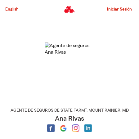
Pasar
al
English
Iniciar Sesión
contenido
principal
Comienzo
del
contenido
principal
®
AGENTE DE SEGUROS DE STATE FARM
,
MOUNT RAINIER
, MD
Ana Rivas